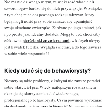
Nie ma nic dziwnego w tym, że większość właścicieli
czworonogów bardzo się do nich przywiązuje. W związku
z tym chcą mieć oni pewnego rodzaju talizman, który
będą mogli nosić przy sobie zawsze, aby upamiętnić
swoje ukochane zwierzątko. Zarówno po jego śmierci, jak
i po prostu jako idealny dodatek. Mogą to być, chociażby
pierścionki ze zwierzętami
,
efektowne
w których ukryty
jest kawałek futerka. Wygląda świetnie, a do tego zawiera
w sobie wiele wspomnień!
Kiedy udać się do behawiorysty?
Niestety są takie problemy, z którymi nie zawsze poradzi
sobie właściciel psa. Wtedy najlepszym rozwiązaniem
okazuje się skorzystanie z doświadczonego,
profesjonalnego behawiorysty. Czym powinien wyróżniać
behawiorysta Poznań
?
się doskonały
Na pewno powinien