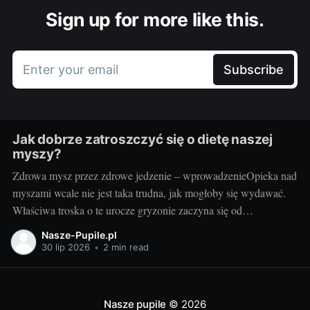
Sign up for more like this.
Enter your email
Subscribe
Jak dobrze zatroszczyć się o dietę naszej
myszy?
Zdrowa mysz przez zdrowe jedzenie – wprowadzenieOpieka nad
myszami wcale nie jest taka trudna, jak mogłoby się wydawać.
Właściwa troska o te urocze gryzonie zaczyna się od
odpowiednio zbilansowanej diety. Skąd wiedzieć, jaka karma dla
Nasze-Pupile.pl
myszy będzie najlepsza? Odpowiedź na to pytanie pomoże Ci
30 lip 2026
•
2 min read
znaleźć poniższy artykuł. Warto wiedzieć, że myszy
Nasze pupile
© 2026