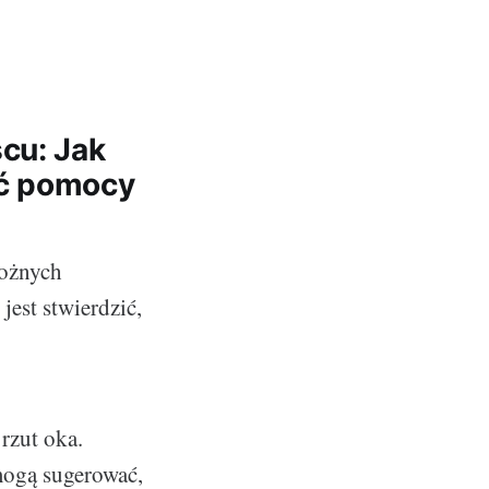
cu: Jak
ać pomocy
nożnych
jest stwierdzić,
rzut oka.
mogą sugerować,