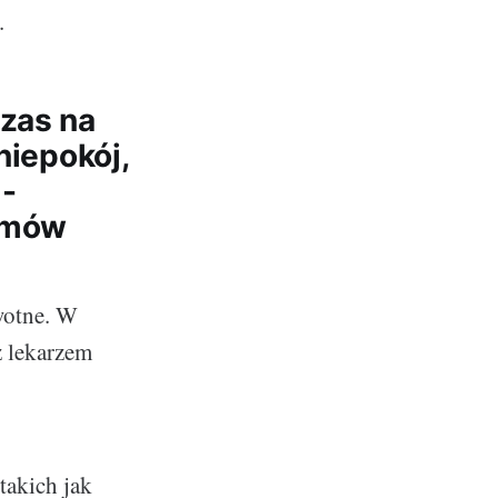
.
czas na
niepokój,
 -
lemów
wotne. W
z lekarzem
takich jak