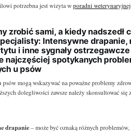
lowi potrzebna jest wizyta w
poradni weterynaryjnej
 zrobić sami, a kiedy nadszedł 
pecjalisty: Intensywne drapanie, 
etytu i inne sygnały ostrzegawcze
 najczęściej spotykanych prob
ych u psów
 u psów mogą wskazywać na poważne problemy zdro
szych dolegliwości zawsze należy skonsultować się 
ne drapanie
– może być oznaką różnych problemów, 