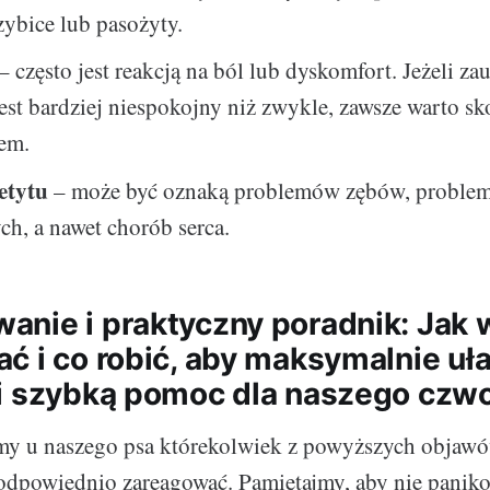
rzybice lub pasożyty.
– często jest reakcją na ból lub dyskomfort. Jeżeli za
jest bardziej niespokojny niż zwykle, zawsze warto s
zem.
etytu
– może być oznaką problemów zębów, proble
h, a nawet chorób serca.
nie i praktyczny poradnik: Jak 
ć i co robić, aby maksymalnie uł
i szybką pomoc dla naszego czw
y u naszego psa którekolwiek z powyższych objawó
 odpowiednio zareagować. Pamiętajmy, aby nie paniko