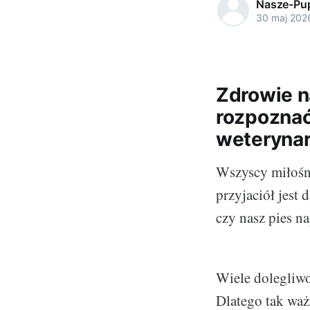
Nasze-Pup
30 maj 202
Zdrowie n
rozpoznać
weterynar
Wszyscy miłośni
przyjaciół jest 
czy nasz pies n
Wiele dolegliwo
Dlatego tak waż