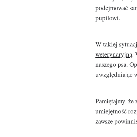
podejmować samo
pupilowi.
W takiej sytuacj
weterynaryjną
.
naszego psa. Op
uwzględniając w
Pamiętajmy, że 
umiejętność roz
zawsze powinniś