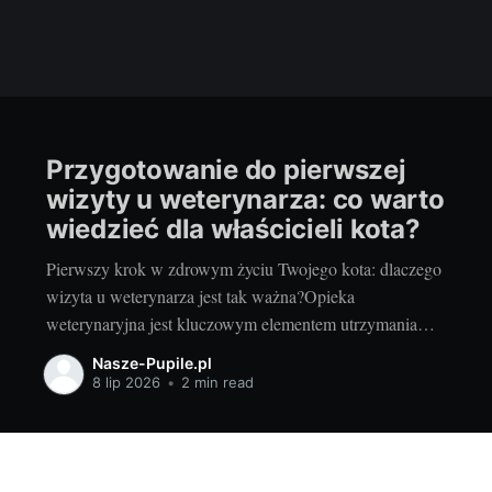
Przygotowanie do pierwszej
wizyty u weterynarza: co warto
wiedzieć dla właścicieli kota?
Pierwszy krok w zdrowym życiu Twojego kota: dlaczego
wizyta u weterynarza jest tak ważna?Opieka
weterynaryjna jest kluczowym elementem utrzymania
zdrowia i dobrostanu naszych czworonogów. Regularne
Nasze-Pupile.pl
wizyty u lekarza weterynarii służą nie tylko leczeniu
8 lip 2026
•
2 min read
ewentualnych dolegliwości, ale także profilaktyce
zdrowotnej. Koty, choć często są uważane za
samodzielne i niezależne, również