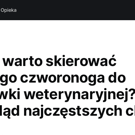
Opieka
 warto skierować
go czworonoga do
wki weterynaryjnej
ląd najczęstszych 