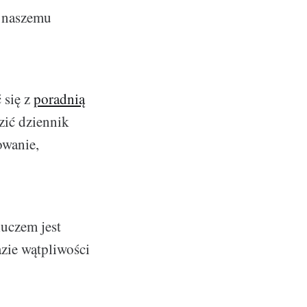
ć naszemu
 się z
poradnią
zić dziennik
owanie,
luczem jest
zie wątpliwości