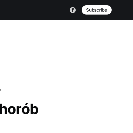
Subscribe
?
chorób