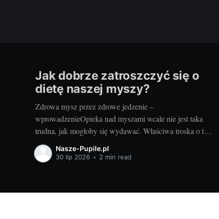
Jak dobrze zatroszczyć się o
dietę naszej myszy?
Zdrowa mysz przez zdrowe jedzenie –
wprowadzenieOpieka nad myszami wcale nie jest taka
trudna, jak mogłoby się wydawać. Właściwa troska o te
urocze gryzonie zaczyna się od odpowiednio
Nasze-Pupile.pl
zbilansowanej diety. Skąd wiedzieć, jaka karma dla
30 lip 2026
•
2 min read
myszy będzie najlepsza? Odpowiedź na to pytanie
pomoże Ci znaleźć poniższy artykuł. Warto wiedzieć, że
myszy