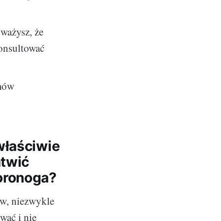
uważysz, że
konsultować
mów
właściwie
atwić
oronoga?
w, niezwykle
wać i nie