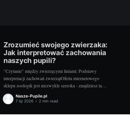
Zrozumieć swojego zwierzaka:
Jak interpretować zachowania
naszych pupili?
"Czytanie" między zwierzęcymi liniami: Podstawy
interpretacji zachowań zwierzątOferta internetowego
sklepu zoologik jest niezwykle szeroka - znajdziesz tam
środki na pielęgnację zwierzaków, karmy, zabawki, a
Nasze-Pupile.pl
nawet literaturę na temat ich hodowli. Jednak
7 lip 2026
•
2 min read
najcenniejszą wiedzą, jaką możemy zdobyć, to
umiejętność zrozumienia naszego pupila. Każde zwierzę,
niezależnie od gatunku, posiada swój indywidualny
zestaw