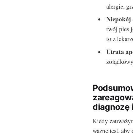
alergie, g
Niepokój
twój pies 
to z lekar
Utrata ap
żołądkowyc
Podsumowa
zareagowa
diagnozę 
Kiedy zauważym
ważne jest, aby