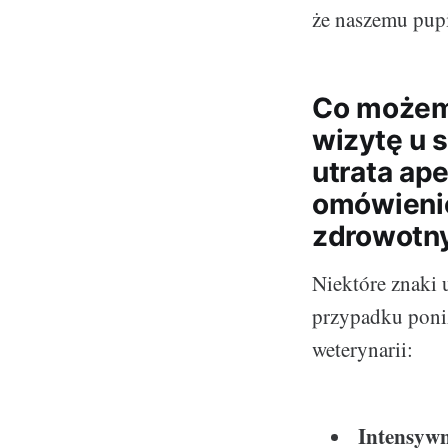
że naszemu pupi
Co możemy
wizytę u s
utrata ap
omówienie
zdrowotn
Niektóre znaki
przypadku poniż
weterynarii:
Intensyw