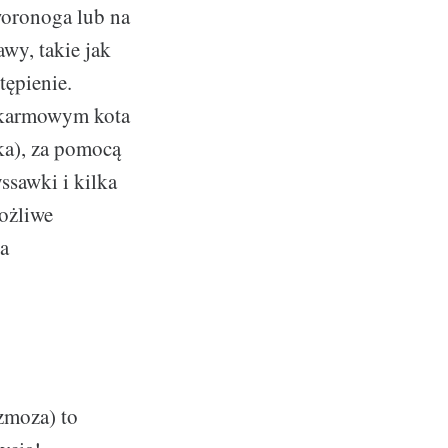
woronoga lub na
awy, takie jak
tępienie.
pokarmowym kota
ka), za pomocą
yssawki i kilka
ożliwe
la
zmoza) to