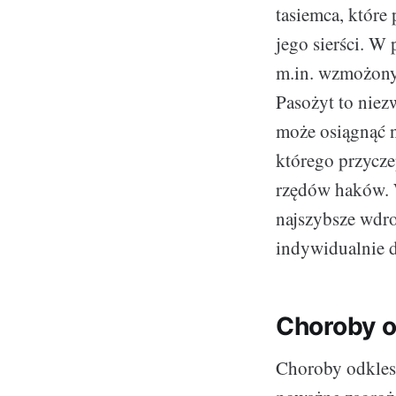
tasiemca, które
jego sierści. W 
m.in. wzmożony 
Pasożyt to nie
może osiągnąć n
którego przyczep
rzędów haków. 
najszybsze wdro
indywidualnie d
Choroby 
Choroby odklesz