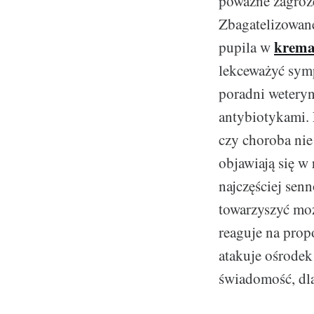
poważne zagroże
Zbagatelizowane
krema
pupila w
lekceważyć sym
poradni weteryn
antybiotykami. 
czy choroba nie
objawiają się w
najczęściej sen
towarzyszyć moż
reaguje na propo
atakuje ośrodek
świadomość, dla