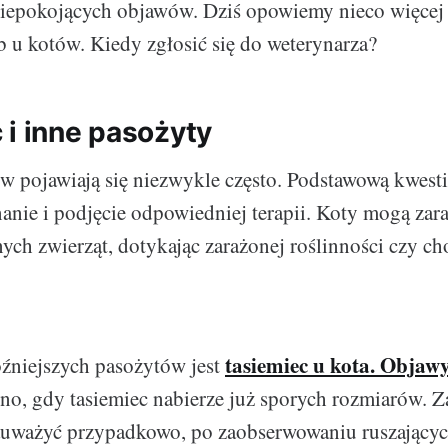
niepokojących objawów. Dziś opowiemy nieco więce
 u kotów. Kiedy zgłosić się do weterynarza?
 i inne pasożyty
w pojawiają się niezwykle często. Podstawową kwestią
anie i podjęcie odpowiedniej terapii. Koty mogą zara
ych zwierząt, dotykając zarażonej roślinności czy ch
tasiemiec u kota. Objaw
źniejszych pasożytów jest
o, gdy tasiemiec nabierze już sporych rozmiarów. Z
auważyć przypadkowo, po zaobserwowaniu ruszającyc