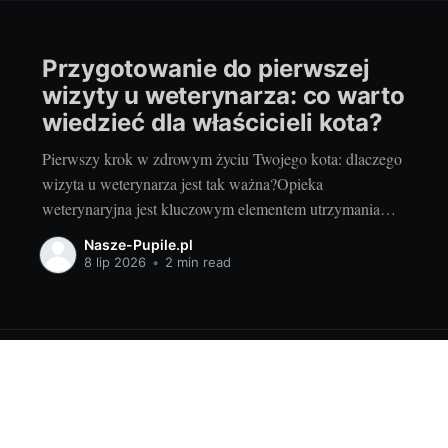
Przygotowanie do pierwszej
wizyty u weterynarza: co warto
wiedzieć dla właścicieli kota?
Pierwszy krok w zdrowym życiu Twojego kota: dlaczego
wizyta u weterynarza jest tak ważna?Opieka
weterynaryjna jest kluczowym elementem utrzymania
zdrowia i dobrostanu naszych czworonogów. Regularne
Nasze-Pupile.pl
wizyty u lekarza weterynarii służą nie tylko leczeniu
8 lip 2026
•
2 min read
ewentualnych dolegliwości, ale także profilaktyce
zdrowotnej. Koty, choć często są uważane za
samodzielne i niezależne, również