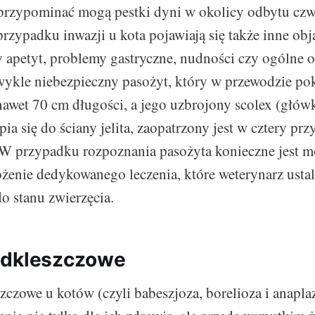
 przypominać mogą pestki dyni w okolicy odbytu cz
przypadku inwazji u kota pojawiają się także inne obj
apetyt, problemy gastryczne, nudności czy ogólne o
zwykle niebezpieczny pasożyt, który w przewodzie 
awet 70 cm długości, a jego uzbrojony scolex (głów
ia się do ściany jelita, zaopatrzony jest w cztery prz
W przypadku rozpoznania pasożyta konieczne jest m
żenie dedykowanego leczenia, które weterynarz usta
o stanu zwierzęcia.
odkleszczowe
czowe u kotów (czyli babeszjoza, borelioza i anapla