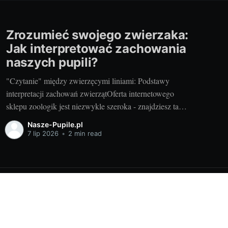
Zrozumieć swojego zwierzaka:
Jak interpretować zachowania
naszych pupili?
"Czytanie" między zwierzęcymi liniami: Podstawy
interpretacji zachowań zwierzątOferta internetowego
sklepu zoologik jest niezwykle szeroka - znajdziesz tam
środki na pielęgnację zwierzaków, karmy, zabawki, a
Nasze-Pupile.pl
nawet literaturę na temat ich hodowli. Jednak
7 lip 2026
•
2 min read
najcenniejszą wiedzą, jaką możemy zdobyć, to
umiejętność zrozumienia naszego pupila. Każde zwierzę,
niezależnie od gatunku, posiada swój indywidualny
zestaw
Powered by Ghost