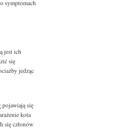
j o symptomach
 jest ich
zić się
ociażby jedząc
y
pojawiają się
arażenie kota
h się członów