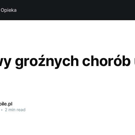
Opieka
y groźnych chorób
ile.pl
•
2 min read