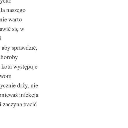
ycia!
dla naszego
nie warto
awić się w
i
 aby sprawdzić,
 choroby
u kota występuje
jawom
ycznie drży, nie
ponieważ infekcja
 zaczyna tracić