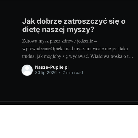
Jak dobrze zatroszczyć się o
dietę naszej myszy?
Zdrowa mysz przez zdrowe jedzenie –
wprowadzenieOpieka nad myszami wcale nie jest taka
trudna, jak mogłoby się wydawać. Właściwa troska o te
urocze gryzonie zaczyna się od odpowiednio
Nasze-Pupile.pl
zbilansowanej diety. Skąd wiedzieć, jaka karma dla
30 lip 2026
•
2 min read
myszy będzie najlepsza? Odpowiedź na to pytanie
pomoże Ci znaleźć poniższy artykuł. Warto wiedzieć, że
myszy
Nasze pupile
© 2026