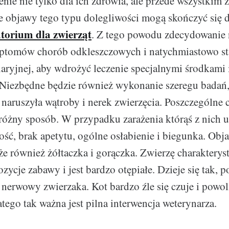
nie nie tylko dla ich zdrowia, ale przede wszystkim ż
 objawy tego typu dolegliwości mogą skończyć się 
torium dla zwierząt
. Z tego powodu zdecydowanie 
ptomów chorób odkleszczowych i natychmiastowo st
aryjnej, aby wdrożyć leczenie specjalnymi środkami 
Niezbędne będzie również wykonanie szeregu badań,
 naruszyła wątroby i nerek zwierzęcia. Poszczególne
 różny sposób. W przypadku zarażenia którąś z nich 
ność, brak apetytu, ogólne osłabienie i biegunka. Ob
e również żółtaczka i gorączka. Zwierzę charakteryst
zycje zabawy i jest bardzo otępiałe. Dzieje się tak, 
 nerwowy zwierzaka. Kot bardzo źle się czuje i powoli
tego tak ważna jest pilna interwencja weterynarza.