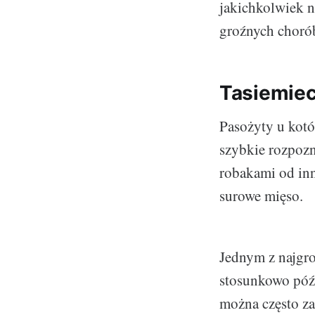
jakichkolwiek 
groźnych chorób
Tasiemiec
Pasożyty u kotó
szybkie rozpozn
robakami od inn
surowe mięso.
Jednym z najgro
stosunkowo późn
można często z