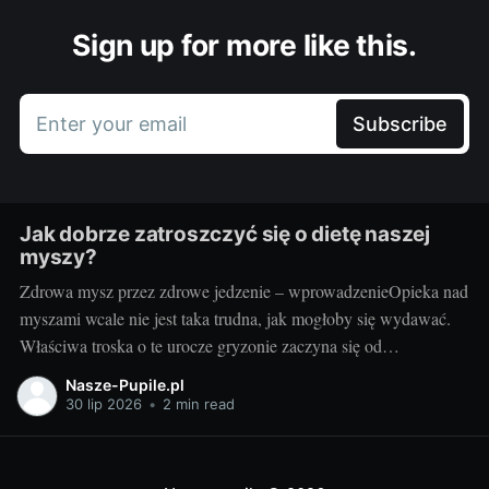
Sign up for more like this.
Enter your email
Subscribe
Jak dobrze zatroszczyć się o dietę naszej
myszy?
Zdrowa mysz przez zdrowe jedzenie – wprowadzenieOpieka nad
myszami wcale nie jest taka trudna, jak mogłoby się wydawać.
Właściwa troska o te urocze gryzonie zaczyna się od
odpowiednio zbilansowanej diety. Skąd wiedzieć, jaka karma dla
Nasze-Pupile.pl
myszy będzie najlepsza? Odpowiedź na to pytanie pomoże Ci
30 lip 2026
•
2 min read
znaleźć poniższy artykuł. Warto wiedzieć, że myszy